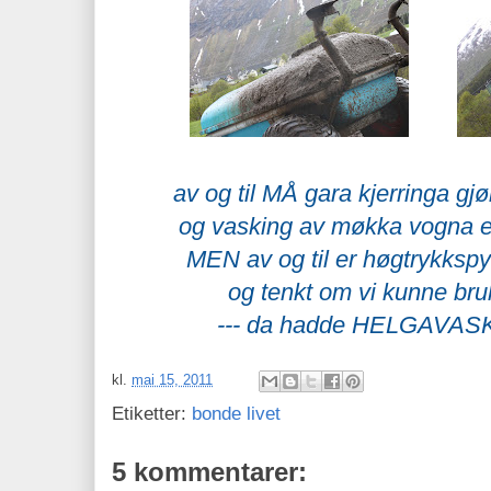
av og til MÅ gara kjerringa gjør
og vasking av møkka vogna er 
MEN av og til er høgtrykkspyl
og tenkt om vi kunne bru
--- da hadde HELGAVASKE
kl.
mai 15, 2011
Etiketter:
bonde livet
5 kommentarer: