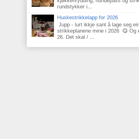
kjøkkenrydding, hundepass og str
rundstykker i...
Huskestrikkelapp for 2026
Jupp - lurt ikkje sant å lage seg ei
strikkeplanene mine i 2026 😋 Og eg
26. Det skal / ...