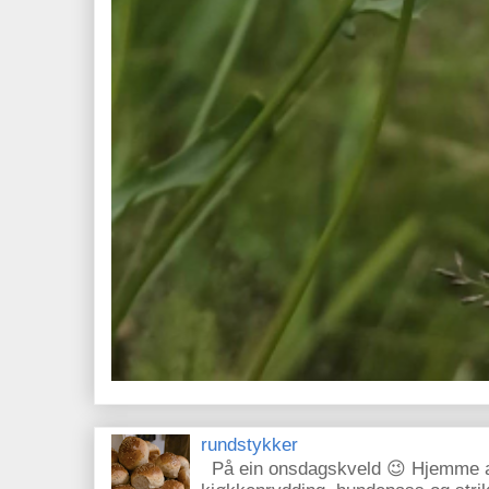
rundstykker
På ein onsdagskveld 😉 Hjemme ale